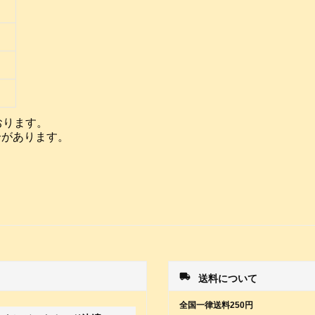
おります。
合があります。
local_shipping
送料について
全国一律送料250円