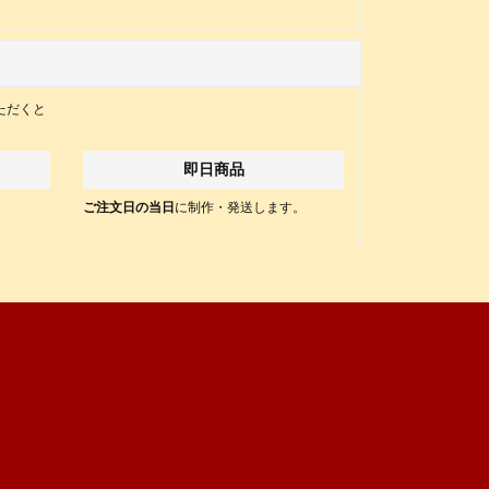
ただくと
即日商品
。
ご注文日の当日
に制作・発送します。