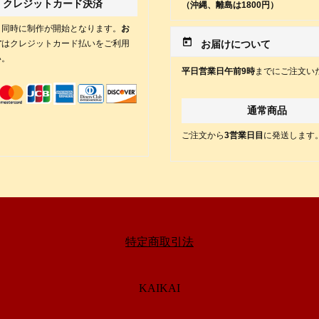
クレジットカード決済
（沖縄、離島は1800円）
と同時に制作が開始となります。
お
today
方
はクレジットカード払いをご利用
お届けについて
い。
平日営業日午前9時
までにご注文い
通常商品
ご注文から
3営業日目
に発送します
特定商取引法
KAIKAI