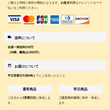
ご購入と同時に制作が開始となります。
お急ぎの方
はクレジットカード
払いをご利用ください。
local_shipping
送料について
全国一律送料250円
（沖縄、離島は1800円）
today
お届けについて
平日営業日午前9時
までにご注文いただくと
通常商品
即日商品
ご注文から
3営業日目
に発送しま
ご注文日の当日
に制作・発送し
す。
ます。