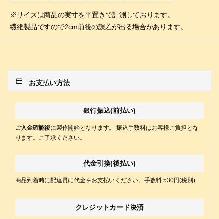
※サイズは商品の実寸を平置きで計測しております。
繊維製品ですので2cm前後の誤差が出る場合があります。
payment
お支払い方法
銀行振込(前払い)
ご入金確認後
に製作開始となります。 振込手数料はお客様ご負担とな
ります。ご了承ください。
代金引換(後払い)
商品到着時に配達員に代金をお支払いください。手数料:530円(税別)
クレジットカード決済