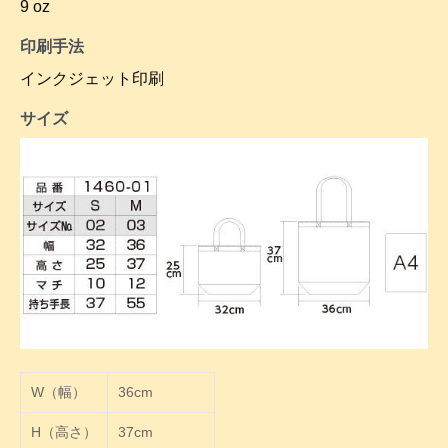
9 oz
印刷手法
インクジェット印刷
サイズ
W（幅）
36cm
H（高さ）
37cm