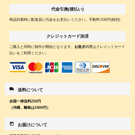
代金引換(後払い)
商品到着時に配達員に代金をお支払いください。手数料:530円(税別)
クレジットカード決済
ご購入と同時に制作が開始となります。
お急ぎの方
はクレジットカード
払いをご利用ください。
local_shipping
送料について
全国一律送料250円
（沖縄、離島は1800円）
today
お届けについて