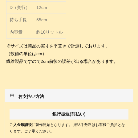
D（奥行）
12cm
持ち手長
55cm
内容量
約10リットル
※サイズは商品の実寸を平置きで計測しております。
（数値の単位はcm）
繊維製品ですので2cm前後の誤差が出る場合があります。
payment
お支払い方法
銀行振込(前払い)
ご入金確認後
に製作開始となります。 振込手数料はお客様ご負担とな
ります。ご了承ください。