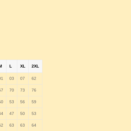
M
L
XL
2XL
01
03
07
62
67
70
73
76
50
53
56
59
44
47
50
53
62
63
63
64