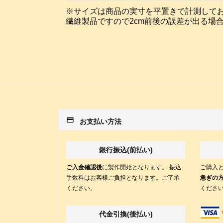
※サイズは商品の実寸を平置きで計測して
繊維製品ですので2cm前後の誤差が出る場
payment
お支払い方法
銀行振込(前払い)
ご入金確認後
に製作開始となります。 振込
ご購入
手数料はお客様ご負担となります。ご了承
急ぎの
ください。
くださ
代金引換(後払い)