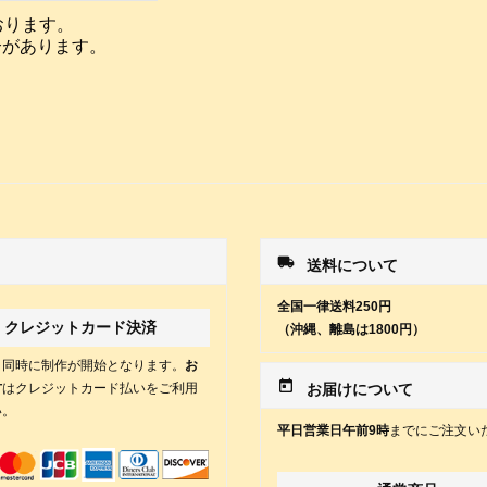
おります。
合があります。
local_shipping
送料について
全国一律送料250円
クレジットカード決済
（沖縄、離島は1800円）
と同時に制作が開始となります。
お
today
方
はクレジットカード払いをご利用
お届けについて
い。
平日営業日午前9時
までにご注文い