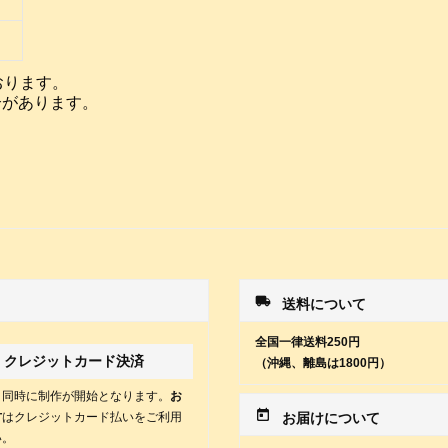
おります。
合があります。
local_shipping
送料について
全国一律送料250円
クレジットカード決済
（沖縄、離島は1800円）
と同時に制作が開始となります。
お
today
方
はクレジットカード払いをご利用
お届けについて
い。