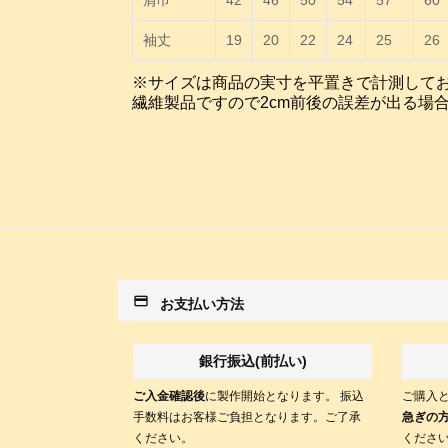
肩巾
42
46
50
54
57
60
袖丈
19
20
22
24
25
26
※サイズは商品の実寸を平置きで計測して
繊維製品ですので2cm前後の誤差が出る場
payment
お支払い方法
銀行振込(前払い)
ご入金確認後
に製作開始となります。 振込
ご購入
手数料はお客様ご負担となります。ご了承
急ぎの
ください。
くださ