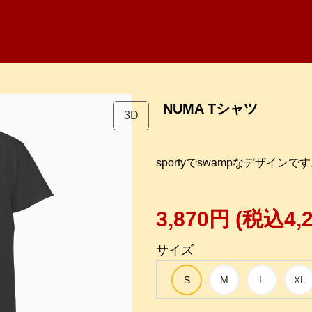
NUMA Tシャツ
3D
sportyでswampなデザインで
3,870円
(税込4,
サイズ