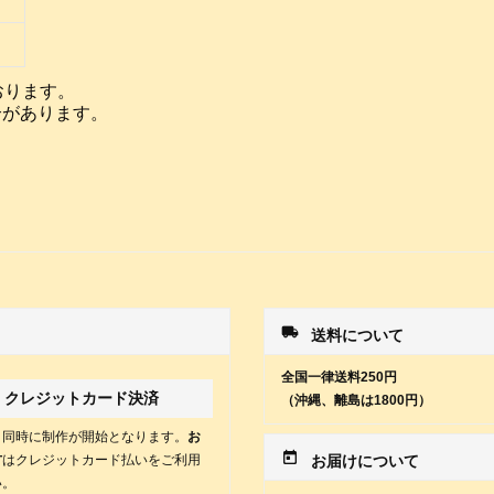
おります。
合があります。
local_shipping
送料について
全国一律送料250円
クレジットカード決済
（沖縄、離島は1800円）
と同時に制作が開始となります。
お
today
方
はクレジットカード払いをご利用
お届けについて
い。