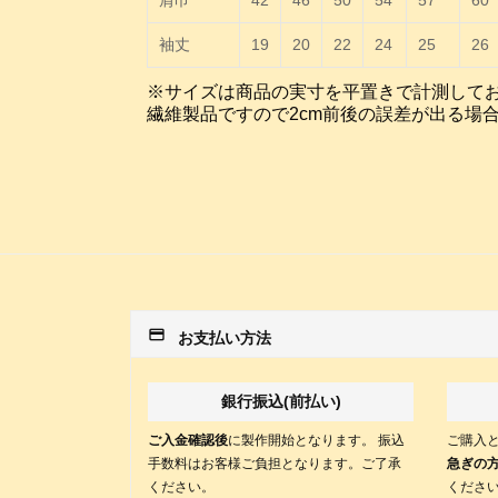
肩巾
42
46
50
54
57
60
袖丈
19
20
22
24
25
26
※サイズは商品の実寸を平置きで計測して
繊維製品ですので2cm前後の誤差が出る場
payment
お支払い方法
銀行振込(前払い)
ご入金確認後
に製作開始となります。 振込
ご購入
手数料はお客様ご負担となります。ご了承
急ぎの
ください。
くださ