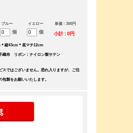
ブルー
イエロー
単価 : 300円
個
個
小計 : 0円
＊縦43cm＊底マチ12cm
不織布 リボン：ナイロン製サテン
ビスではございません。恐れ入りますが、ご注
の包製をお願いいたします。